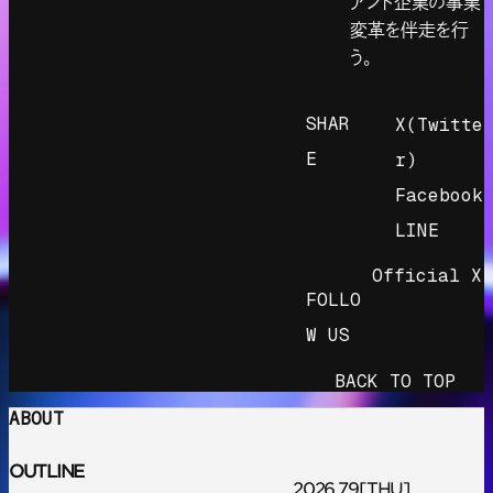
アント企業の事業
変革を伴走を行
う。
SHAR
X(Twitte
E
r)
Facebook
LINE
Official X
FOLLO
W US
BACK TO TOP
ABOUT
OUTLINE
2026.7.9
[THU]