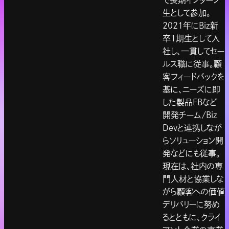
で長期インターン
生として参加。
2021年にBiz新
卒1期生として入
社し、一貫してセー
ルス職に従事。顧
客フィードバックを
基に、ニーズに即
した製品FBなど
開発チーム/Biz
Devと連携しなが
らソリューション開
発などにも従事。
現在は、社内の専
門人材と協業しな
がら顧客への価値
デリバリーに努め
るとともに、クライ