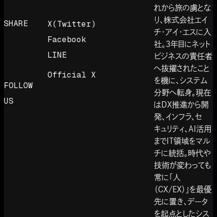
れから旅の虜とな
り、株式会社エイ
SHARE
X(Twitter)
チ・アイ・エスに入
Facebook
社。3年目にネット
LINE
ビジネスの責任者
へ抜擢されたこと
Official X
を機に、システム
FOLLOW
分野へ転身。現在
US
はDX推進から開
発、インフラ、セ
キュリティ、AI活用
までIT領域をマル
チに統括。時代や
技術が変わっても
常に「人
（CX/EX）」を最優
先に置き、データ
を起点としたシス