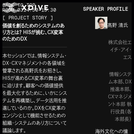
BACK TO TOP
SPEAKER PROFILE
ROOM 03
14:50-15:30
[ PROJECT STORY ]
髙野 清
氏
価値を創るためのシステムのあ
り方とは？ HISが挑む、CX変革
のためのDX
株式会社エ
イチ・アイ・
本セッションでは、情報システム・
エス
DX・CXマネジメントの各領域を
管掌される高野氏をお招きし、
情報システ
HISが進めるCX変革の舞台裏
ム本部、DX
に迫ります。顧客への価値提供
推進本部、
を最大化するために、いかにシス
CXマネジメ
テムを再構築し、データ活用を推
ント本部 執
進しているのか。DXをCX変革の
行役員（各
エンジンとして機能させるための
本部長）
組織・システムのあり方について
議論します。
海外文化への憧