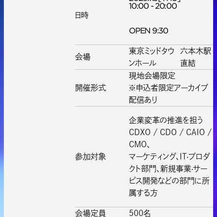
10:00 - 20:00
日時
OPEN 9:30
東京ミッドタウ
六本木駅
会場
ンホール
直結
現地会場限定
開催形式
※申込者限定アーカイブ
配信あり
企業変革の推進を担う
CDXO / CDO / CAIO /
CMO、
参加対象
マーケティング、IT‧プロダ
クト部門、新規事業‧サー
ビス開発などの部門に所
属する方
会場定員
500名