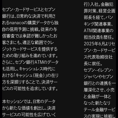
行）入社。金融犯
セブン・カードサービスとセブン
罪対策、経営企画
銀行は、日常的な決済で利用さ
部長を経て、バン
れるnanacoの購買データから独
キング関連事業、
自の信用予測に挑戦。従来の与
ATM関連事業の
信審査では承認が難しかったお
担当役員を歴任。
客さまにも、適正な範囲でクレ
2025年6月よりセ
ジットカードサービスを提供する
ブン・カードサービ
ための取り組みを進めています。
ス代表取締役社
さらに、セブン銀行ATMのデータ
長に就任。
も活用し、キャッシュレス時代に
セブン-イレブン・
おける「キャッシュ（現金）」の在り
ジャパンやセブン
方を深掘りすることで、決済サー
銀行との連携を一
ビスの可能性を追求しています。
層深化させ、小売
と金融が一体と
本セッションでは、日常のデータ
なった新たなリ
から新たな価値を創出し、決済
テール金融サービ
サービスの可能性を広げていく
スの実現に挑戦し