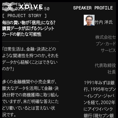
BACK TO TOP
SPEAKER PROFILE
ROOM 02
16:10-16:50
[ PROJECT STORY ]
竹内 洋
氏
毎日の買い物が「信用」になる？
購買データが広げるクレジット
カードの新たな可能性
株式会社セ
ブン・カード
「日常生活は、金融・決済とどの
サービス
ような関連性を持つのか。それを
データから紐解くことはできない
代表取締役
のか？」
社長
多くの金融機関や小売企業が、
1991年みずほ銀
膨大なデータを活用して金融・決
行、1995年セブン
済分野での商機獲得に取り組ん
－イレブン・ジャパ
でいますが、未だ明確な答えにた
ンを経て、2002年
どり着いているとは言えない状
にアイワイバンク
況です。
銀行（現セブン銀