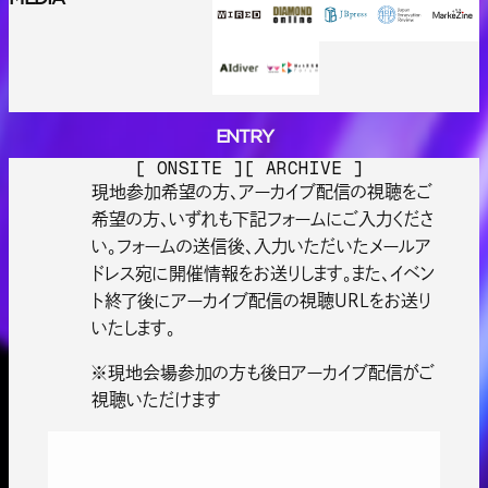
ENTRY
E
N
T
R
Y
[ ONSITE ]
[ ARCHIVE ]
現地参加希望の方、アーカイブ配信の視聴をご
希望の方、いずれも下記フォームにご入力くださ
い。フォームの送信後、入力いただいたメールア
ドレス宛に開催情報をお送りします。また、イベン
ト終了後にアーカイブ配信の視聴URLをお送り
いたします。
※現地会場参加の方も後日アーカイブ配信がご
視聴いただけます