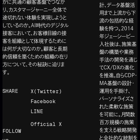
かに共通の顧客基盤でつなが
計、データ基盤活
り、カスタマージャーニー全体で
用まで上流から下
途切れない体験を実現しようと
流の包括的な経
しているのか。AI時代のデジタル
験を持つ。2014
接客において、お客様目線の接
年ジェーシービー
客を組織として体現するために
入社後は、施策基
は何が大切なのか。顧客と長期
盤の構築や業務
的信頼を築くための組織の在り
手法の開発を通じ
方について、その秘訣に迫りま
てCX/DXの進化
す。
を推進。自らCDP・
MA基盤の設計・
SHARE
X(Twitter)
運用を手掛け、
パーソナライズさ
Facebook
れた柔軟な施策
LINE
を可能に。月間数
百万規模の施策
Official X
を支える戦略開発
FOLLOW
と全社的な統制を