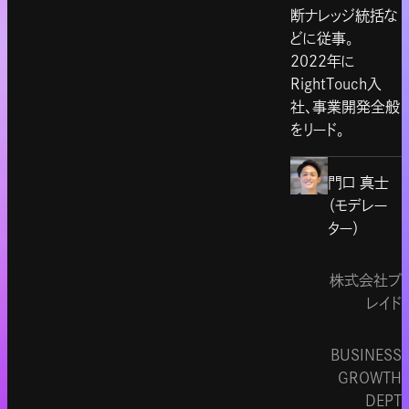
断ナレッジ統括な
どに従事。
2022年に
RightTouch入
社、事業開発全般
をリード。
門口 真士
（モデレー
ター）
株式会社プ
レイド
BUSINESS
GROWTH
DEPT