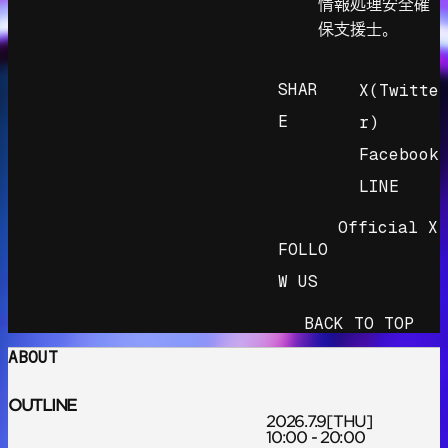
情報処理安全確
保支援士。
SHAR
X(Twitte
E
r)
Facebook
LINE
Official X
FOLLO
W US
BACK TO TOP
ABOUT
OUTLINE
2026.7.9
[THU]
10:00 - 20:00