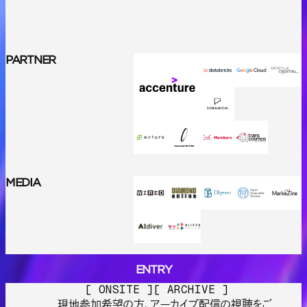
PARTNER
MEDIA
ENTRY
E
N
T
R
Y
[ ONSITE ]
[ ARCHIVE ]
現地参加希望の方、アーカイブ配信の視聴をご