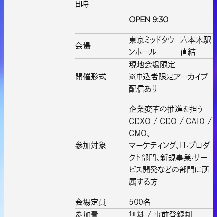
日時
OPEN 9:30
東京ミッドタウ
六本木駅
会場
ンホール
直結
現地会場限定
開催形式
※申込者限定アーカイブ
配信あり
企業変革の推進を担う
CDXO / CDO / CAIO /
CMO、
参加対象
マーケティング、IT‧プロダ
クト部門、新規事業‧サー
ビス開発などの部門に所
属する方
会場定員
500名
参加費
無料 / 事前登録制