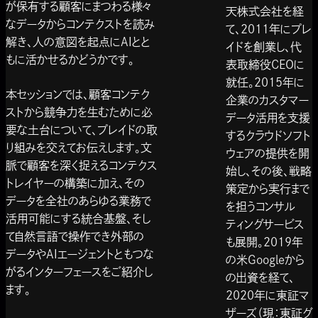
が保有する顧客にまつわる様々
天株式会社を経
なデータからコンテクストを読み
て、2011年にプレ
解き、人の意図を起点にAIとと
イドを創業し、代
もに活かせるかどうかです。
表取締役CEOに
就任。2015年に
本セッションでは、顧客コンテク
企業のカスタマー
ストから競争力を生むために必
データ活用を支援
要な土台について、プレイドの取
するクラウドソフト
り組みを交えてお伝えします。文
ウェアの提供を開
脈で顧客を深く捉えるコンテクス
始し、その後、戦略
トレイヤーの構築に加え、その
策定から実行まで
データを全社のあらゆる業務で
を担うコンサル
活用可能にする統合基盤、そし
ティングサービス
て自然言語で操作でき外部の
も展開。2019年
データやAIエージェントともつな
の米Googleから
がるインターフェースをご紹介し
の出資を経て、
ます。
2020年に東証マ
ザーズ（現：東証グ