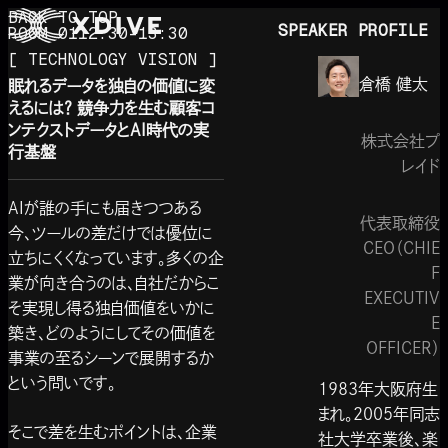
BACK TO TOP
SPEAKER PROFILE
ROOM 01
12:30-13:30
[ TECHNOLOGY VISION ]
倉橋 健太
眠れるデータを独自の価値に変
えるには？ 競争力を生む顧客コ
ンテクストデータとAI時代の実
株式会社プ
行基盤
レイド
AIが誰の手にも届きつつある
代表取締役
今、ツールの差だけでは優位に
CEO（CHIE
立ちにくくなっています。多くの企
F
業が向き合うのは、自社だからこ
EXECUTIV
そ実現し得る独自価値をいかに
E
築き、どのようにしてその価値を
OFFICER）
事業の至るシーンで展開するか
という問いです。
1983年大阪府生
まれ。2005年同志
そこで差を生むポイントは、企業
社大学卒業後、楽